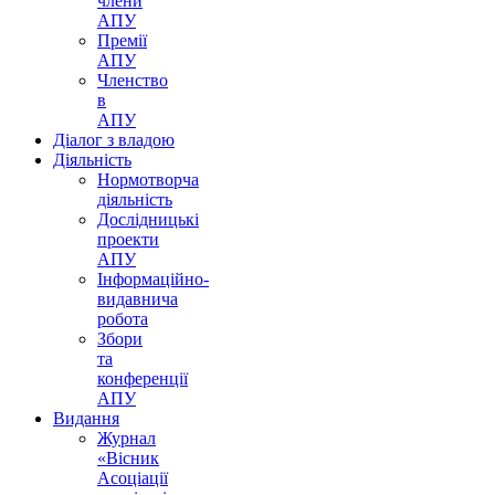
члени
АПУ
Премії
АПУ
Членство
в
АПУ
Діалог з владою
Діяльність
Нормотворча
діяльність
Дослідницькі
проекти
АПУ
Інформаційно-
видавнича
робота
Збори
та
конференції
АПУ
Видання
Журнал
«Вісник
Асоціації