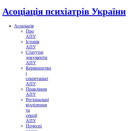
Асоціація психіатрів України
Асоціація
Про
АПУ
Історія
АПУ
Статутні
документи
АПУ
Керівництво
і
секретаріат
АПУ
Правління
АПУ
Регіональні
відділення
та
секції
АПУ
Почесні