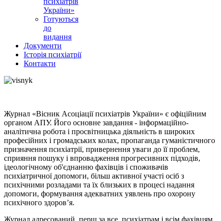
психіатрів
України»
Готуються
до
видання
Документи
Історія психіатрії
Контакти
Журнал «Вісник Асоціації психіатрів України» є офіційним
органом АПУ. Його основне завдання - інформаційно-
аналітична робота і просвітницька діяльність в широких
професійних і громадських колах, пропаганда гуманістичного
призначення психіатрії, привернення уваги до її проблем,
сприяння пошуку і впровадження прогресивних підходів,
ідеологічному об'єднанню фахівців і споживачів
психіатричної допомоги, більш активної участі осіб з
психічними розладами та їх близьких в процесі надання
допомоги, формування адекватних уявлень про охорону
психічного здоров’я.
Журнал адресований, перш за все, психіатрам і всім фахівцям,