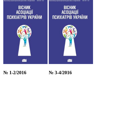
№ 1-2/201
6
№
3
-
4
/201
6
© 2017-2026 Асоціація психіатрів України
Права на усі матеріали, що оприлюднені на сайті, належать
Асоціації психіатрів України