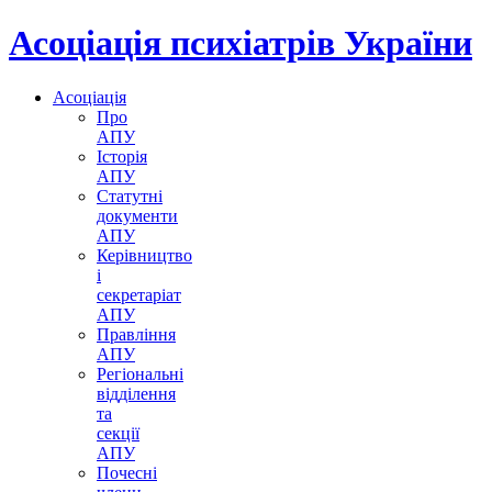
Асоціація психіатрів України
Асоціація
Про
АПУ
Історія
АПУ
Статутні
документи
АПУ
Керівництво
і
секретаріат
АПУ
Правління
АПУ
Регіональні
відділення
та
секції
АПУ
Почесні