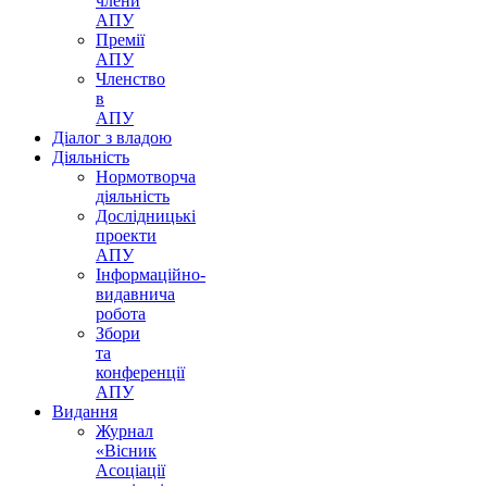
члени
АПУ
Премії
АПУ
Членство
в
АПУ
Діалог з владою
Діяльність
Нормотворча
діяльність
Дослідницькі
проекти
АПУ
Інформаційно-
видавнича
робота
Збори
та
конференції
АПУ
Видання
Журнал
«Вісник
Асоціації